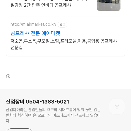
절감형 2단 압축 인버터 콤프레샤
http://m.airmarket.co.kr/
광고
콤프레샤 전문 에어마켓
저소음,무소음,무오일,소형,프라모델,미용,공업용 콤프레샤
전문샵
(새창열림)
로그 정보
산업장비 0504-1383-5021
산업다아라는 산업인들의 요구와 시대흐름에 맞춰 끊임 없는
변화와 혁신하며 온·오프라인 비즈니스에서 선도하고 있습니
다.