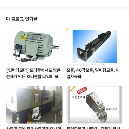
5,000여대 이상 공급 되었고, 경인지역의 경우 현재 8,00
0여대가 가동되고 있으며 약 35% 이상의 Market Shar
e를 갖고 있는 명실상부한 Market Leader로 자리잡고
이 블로그 인기글
있습니다. 경인지역의 완벽한 After Service를 위하여 인
천대리점에 Service 부품이 전량 확보 되어 있으며, Ser
vice Workshop을 운영하고 숙련된 After Service M
an 5명이 확보 되어 있어..
[인버터모터] 모터중에서도 명윤
모듈, 40각모듈, 밀폐형모듈, 제
전자가 만든 호리젠탈 타입의 모터
일자동화
입니다.
사출기 중에 전동사출기 찾으시면
트립증폭기, 변환기, 증폭기 정보