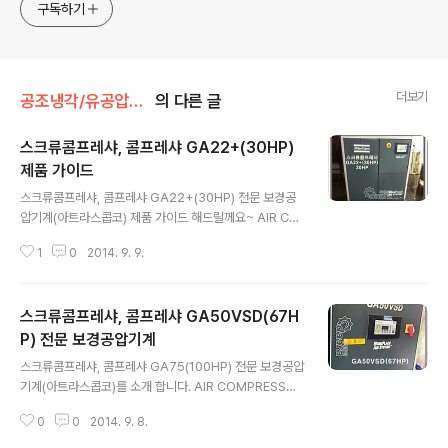
구독하기
더보기
공조냉각/유공압유분체
의 다른 글
스크류콤프레샤, 콤프레샤 GA22+(30HP)
제품 가이드
글 내용
스크류콤프레샤, 콤프레샤 GA22+(30HP) 전문 보경공
압기계(아트라스콥코) 제품 가이드 해드릴께요~ AIR CO
MPRESSOR의 모든 것 아트라스콥코 보경공압기계가 해
1
0
2014. 9. 9.
결해 드리겠습니다. ATLAS COPCO G--PACK(Scre
w Compressor)은 국내에 연평균 800대 가량 판매 되
어 지금까지 15,000여대 이상 공급 되었고, 경인지역의
스크류콤프레샤, 콤프레샤 GA50VSD(67H
경우 현재 8,000여대가 가동되고 있으며 약 35% 이상의
Market Share를 갖고 있는 명실상부한 Market Lead
P) 전문 보경공압기계
글 내용
er로 자리잡고 있습니다. 경인지역의 완벽한 After Servi
스크류콤프레샤, 콤프레샤 GA75(100HP) 전문 보경공압
ce를 위하여 인천대리점에 Service 부품이 전량 확보 되
기계(아트라스콥코)를 소개 합니다. AIR COMPRESSOR
어 있으며, Service Workshop을 운영하고 숙련된 Aft
의 모든 것 아트라스콥코 보경공압기계가 해결해 드리겠습
er Service Man 5명이 확보 ..
0
0
2014. 9. 8.
니다. ATLAS COPCO G--PACK(Screw Compres
sor)은 국내에 연평균 800대 가량 판매 되어 지금까지 1