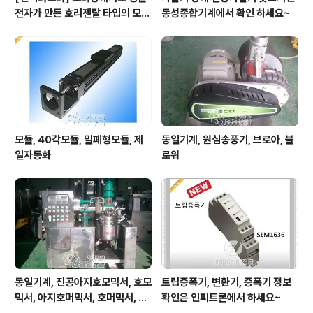
전자가 만든 호리젠탈 타입의 모터
동성종합기계에서 확인 하세요~
입니다.
모듈, 40각모듈, 밀폐형모듈, 제
동일기계, 원심송풍기, 브로아, 블
일자동화
로워
동일기계, 진공아지호모믹서, 호모
트립증폭기, 변환기, 증폭기 정보
믹서, 아지호머믹서, 호머믹서, 유
확인은 인피트론에서 하세요~
화기