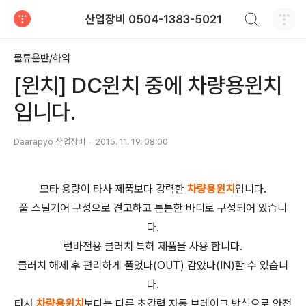
검색하기
산업장비 0504-1383-5021
티스토리
물류운반/하역
[윈치] DC윈치 중에 차량용윈치
입니다.
Daarapyo 산업장비
2015. 11. 19. 08:00
모타 용량이 타사 제품보다 강력한
차량용
윈치
입니다.
풀 스틸기어 구성으로 견고하고 튼튼한 바디로 구성되어 있습니
다.
런바전용 클러치 특허 제품을 사용 합니다.
클러치 해제 후 편리하게 풀었다(OUT) 감았다(IN)할 수 있습니
다.
타사
차량용윈치
보다는 다른 초강력 자동 브레이크 방식으로 안전